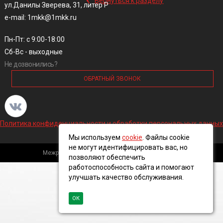
Вернуться к разделу
ул.Данилы Зверева, 31, литер Р
e-mail: 1mkk@1mkk.ru
Пн-Пт: с 9:00-18:00
Сб-Вс - выходные
Не дозвонились?
ОБРАТНЫЙ ЗВОНОК
Политика конфиденциальности и обработки персональных данных
Мы используем
cookie
. Файлы cookie
не могут идентифицировать вас, но
Межрегиональная кабельная компания, 2016 ©
позволяют обеспечить
работоспособность сайта и помогают
улучшать качество обслуживания.
ОК