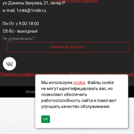
Вернуться к разделу
ул.Данилы Зверева, 31, литер Р
e-mail: 1mkk@1mkk.ru
Пн-Пт: с 9:00-18:00
Сб-Вс - выходные
Не дозвонились?
ОБРАТНЫЙ ЗВОНОК
Политика конфиденциальности и обработки персональных данных
Мы используем
cookie
. Файлы cookie
не могут идентифицировать вас, но
Межрегиональная кабельная компания, 2016 ©
позволяют обеспечить
работоспособность сайта и помогают
улучшать качество обслуживания.
ОК