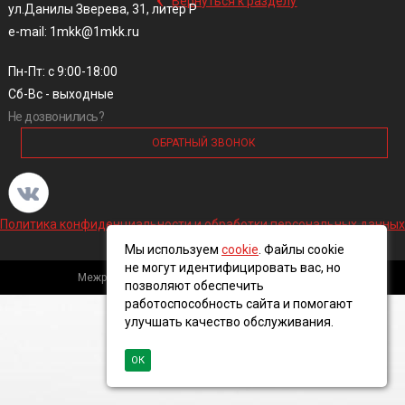
Вернуться к разделу
ул.Данилы Зверева, 31, литер Р
e-mail: 1mkk@1mkk.ru
Пн-Пт: с 9:00-18:00
Сб-Вс - выходные
Не дозвонились?
ОБРАТНЫЙ ЗВОНОК
Политика конфиденциальности и обработки персональных данных
Мы используем
cookie
. Файлы cookie
не могут идентифицировать вас, но
Межрегиональная кабельная компания, 2016 ©
позволяют обеспечить
работоспособность сайта и помогают
улучшать качество обслуживания.
ОК