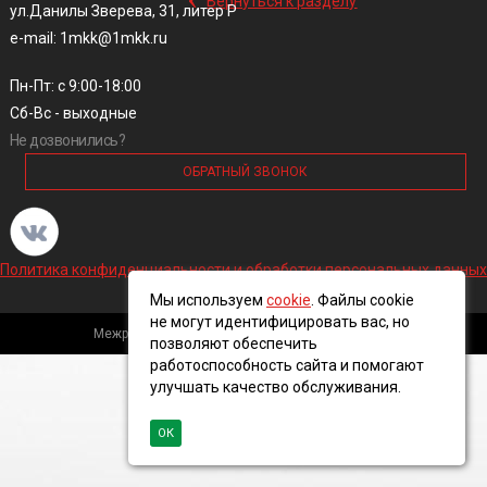
Вернуться к разделу
ул.Данилы Зверева, 31, литер Р
e-mail: 1mkk@1mkk.ru
Пн-Пт: с 9:00-18:00
Сб-Вс - выходные
Не дозвонились?
ОБРАТНЫЙ ЗВОНОК
Политика конфиденциальности и обработки персональных данных
Мы используем
cookie
. Файлы cookie
не могут идентифицировать вас, но
Межрегиональная кабельная компания, 2016 ©
позволяют обеспечить
работоспособность сайта и помогают
улучшать качество обслуживания.
ОК