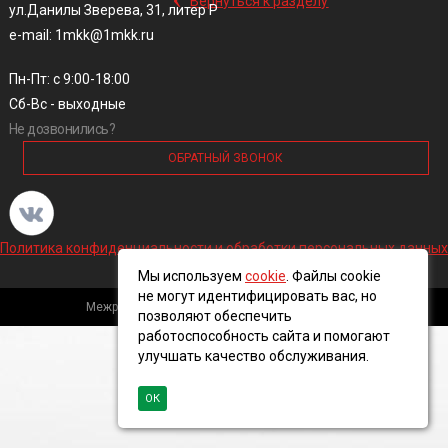
Вернуться к разделу
ул.Данилы Зверева, 31, литер Р
e-mail: 1mkk@1mkk.ru
Пн-Пт: с 9:00-18:00
Сб-Вс - выходные
Не дозвонились?
ОБРАТНЫЙ ЗВОНОК
Политика конфиденциальности и обработки персональных данных
Мы используем
cookie
. Файлы cookie
не могут идентифицировать вас, но
Межрегиональная кабельная компания, 2016 ©
позволяют обеспечить
работоспособность сайта и помогают
улучшать качество обслуживания.
ОК