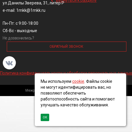
Вернуться к разделу
ул.Данилы Зверева, 31, литер Р
e-mail: 1mkk@1mkk.ru
Пн-Пт: с 9:00-18:00
Сб-Вс - выходные
Не дозвонились?
ОБРАТНЫЙ ЗВОНОК
Политика конфиденциальности и обработки персональных данных
Мы используем
cookie
. Файлы cookie
не могут идентифицировать вас, но
Межрегиональная кабельная компания, 2016 ©
позволяют обеспечить
работоспособность сайта и помогают
улучшать качество обслуживания.
ОК