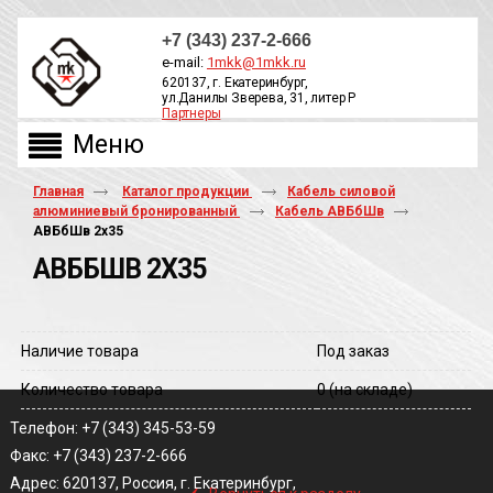
+7 (343) 237-2-666
e-mail:
1mkk@1mkk.ru
620137, г. Екатеринбург,
ул.Данилы Зверева, 31, литер Р
Партнеры
ОБРАТНЫЙ ЗВОНОК
Главная
Каталог продукции
Кабель силовой
алюминиевый бронированный
Кабель АВБбШв
АВБбШв 2х35
АВББШВ 2Х35
Наличие товара
Под заказ
Количество товара
0
(на складе)
Телефон: +7 (343) 345-53-59
Факс: +7 (343) 237-2-666
‹
Адрес: 620137, Россия, г. Екатеринбург,