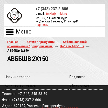
+7 (343) 237-2-666
e-mail:
1mkk@1mkk.ru
620137, г. Екатеринбург,
ул.Данилы Зверева, 31, литер Р
Партнеры
ОБРАТНЫЙ ЗВОНОК
Главная
Каталог продукции
Кабель силовой
алюминиевый бронированный
Кабель АВБбШв
АВБбШв 2х150
АВББШВ 2Х150
Наличие товара
Под заказ
Количество товара
0
(на складе)
Телефон: +7 (343) 345-53-59
Факс: +7 (343) 237-2-666
‹
Адрес: 620137, Россия, г. Екатеринбург,