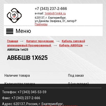
+7 (343) 237-2-666
e-mail:
1mkk@1mkk.ru
620137, г. Екатеринбург,
ул.Данилы Зверева, 31, литер Р
Партнеры
ОБРАТНЫЙ ЗВОНОК
Главная
Каталог продукции
Кабель силовой
алюминиевый бронированный
Кабель АВБбШв
АВБбШв 1х625
АВББШВ 1Х625
Наличие товара
Под заказ
Количество товара
0
(на складе)
Телефон: +7 (343) 345-53-59
Факс: +7 (343) 237-2-666
‹
Адрес: 620137, Россия, г. Екатеринбург,