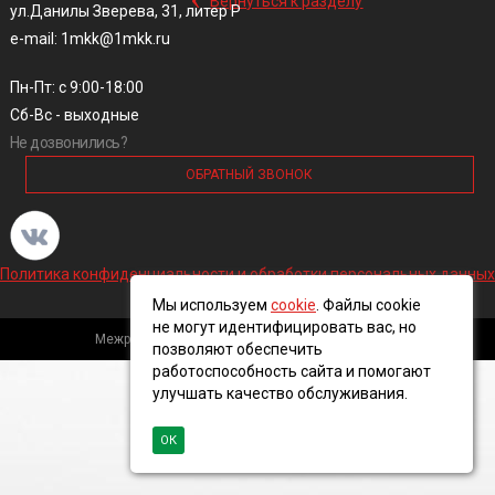
Вернуться к разделу
ул.Данилы Зверева, 31, литер Р
e-mail: 1mkk@1mkk.ru
Пн-Пт: с 9:00-18:00
Сб-Вс - выходные
Не дозвонились?
ОБРАТНЫЙ ЗВОНОК
Политика конфиденциальности и обработки персональных данных
Мы используем
cookie
. Файлы cookie
не могут идентифицировать вас, но
Межрегиональная кабельная компания, 2016 ©
позволяют обеспечить
работоспособность сайта и помогают
улучшать качество обслуживания.
ОК