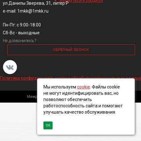
Вернуться к разделу
ул.Данилы Зверева, 31, литер Р
e-mail: 1mkk@1mkk.ru
Пн-Пт: с 9:00-18:00
Сб-Вс - выходные
Не дозвонились?
ОБРАТНЫЙ ЗВОНОК
Политика конфиденциальности и обработки персональных данных
Мы используем
cookie
. Файлы cookie
не могут идентифицировать вас, но
Межрегиональная кабельная компания, 2016 ©
позволяют обеспечить
работоспособность сайта и помогают
улучшать качество обслуживания.
ОК