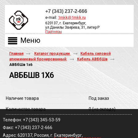
+7 (343) 237-2-666
e-mail:
1mkk@1mkk.ru
620137, г. Екатеринбург,
ул.Данилы Зверева, 31, литер Р
Партнеры
ОБРАТНЫЙ ЗВОНОК
Главная
Каталог продукции
Кабель силовой
алюминиевый бронированный
Кабель АВБбШв
АВБбШв 1х6
АВББШВ 1Х6
Наличие товара
Под заказ
Количество товара
0
(на складе)
Телефон: +7 (343) 345-53-59
Факс: +7 (343) 237-2-666
‹
Адрес: 620137, Россия, г. Екатеринбург,