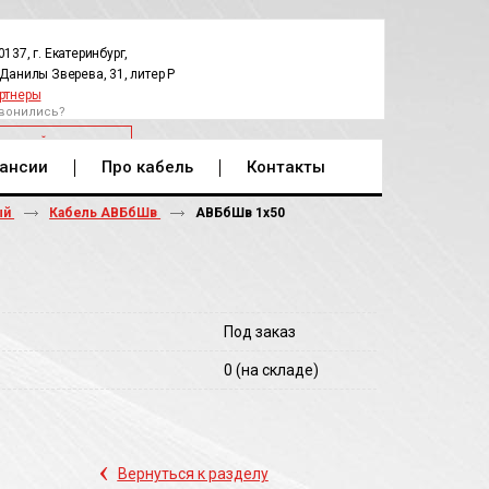
0137, г. Екатеринбург,
.Данилы Зверева, 31, литер Р
ртнеры
вонились?
РАТНЫЙ ЗВОНОК
ансии
Про кабель
Контакты
ый
Кабель АВБбШв
АВБбШв 1х50
Под заказ
0
(на складе)
‹
Вернуться к разделу