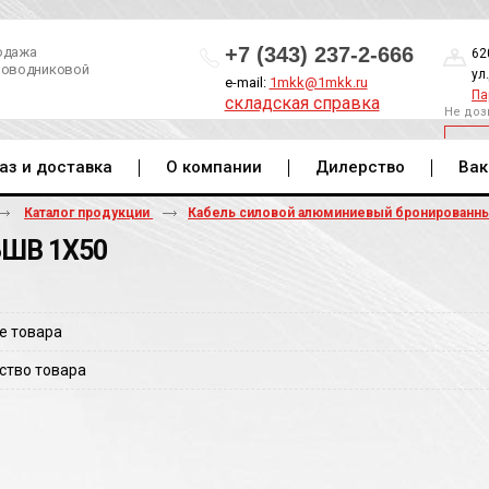
+7 (343) 237-2-666
одажа
62
роводниковой
ул
e-mail:
1mkk@1mkk.ru
Па
складская справка
Не доз
ОБ
аз и доставка
О компании
Дилерство
Вак
Каталог продукции
Кабель силовой алюминиевый бронированн
ШВ 1Х50
е товара
ство товара