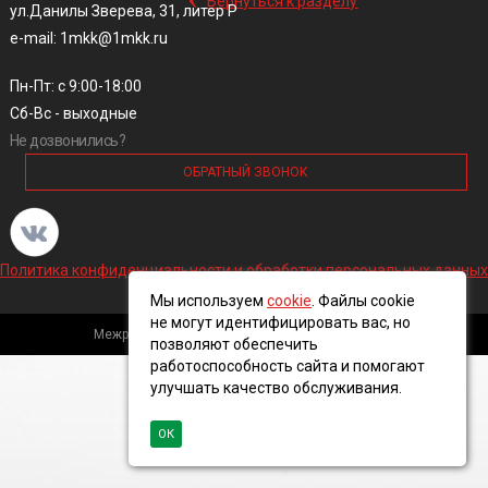
Вернуться к разделу
ул.Данилы Зверева, 31, литер Р
e-mail: 1mkk@1mkk.ru
Пн-Пт: с 9:00-18:00
Сб-Вс - выходные
Не дозвонились?
ОБРАТНЫЙ ЗВОНОК
Политика конфиденциальности и обработки персональных данных
Мы используем
cookie
. Файлы cookie
не могут идентифицировать вас, но
Межрегиональная кабельная компания, 2016 ©
позволяют обеспечить
работоспособность сайта и помогают
улучшать качество обслуживания.
ОК