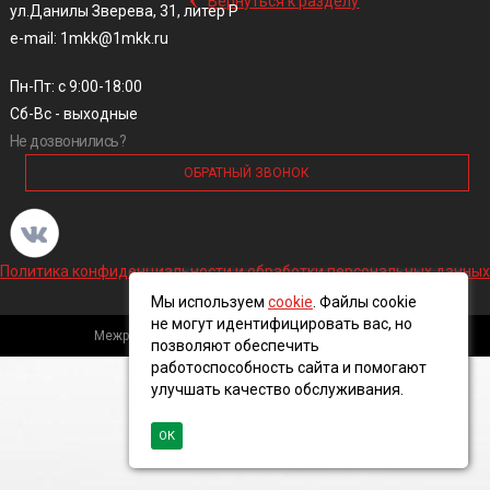
Вернуться к разделу
ул.Данилы Зверева, 31, литер Р
e-mail: 1mkk@1mkk.ru
Пн-Пт: с 9:00-18:00
Сб-Вс - выходные
Не дозвонились?
ОБРАТНЫЙ ЗВОНОК
Политика конфиденциальности и обработки персональных данных
Мы используем
cookie
. Файлы cookie
не могут идентифицировать вас, но
Межрегиональная кабельная компания, 2016 ©
позволяют обеспечить
работоспособность сайта и помогают
улучшать качество обслуживания.
ОК