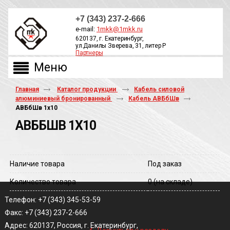
+7 (343) 237-2-666
e-mail:
1mkk@1mkk.ru
620137, г. Екатеринбург,
ул.Данилы Зверева, 31, литер Р
Партнеры
ОБРАТНЫЙ ЗВОНОК
Главная
Каталог продукции
Кабель силовой
алюминиевый бронированный
Кабель АВБбШв
АВБбШв 1х10
АВББШВ 1Х10
Наличие товара
Под заказ
Количество товара
0
(на складе)
Телефон: +7 (343) 345-53-59
Факс: +7 (343) 237-2-666
‹
Адрес: 620137, Россия, г. Екатеринбург,