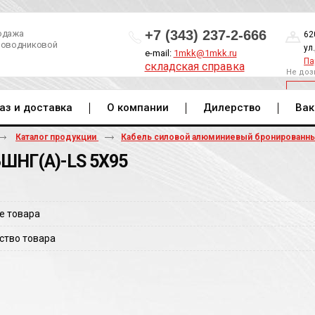
+7 (343) 237-2-666
одажа
62
роводниковой
ул
e-mail:
1mkk@1mkk.ru
Па
складская справка
Не доз
ОБ
аз и доставка
О компании
Дилерство
Вак
Каталог продукции
Кабель силовой алюминиевый бронированн
ШНГ(A)-LS 5Х95
е товара
ство товара