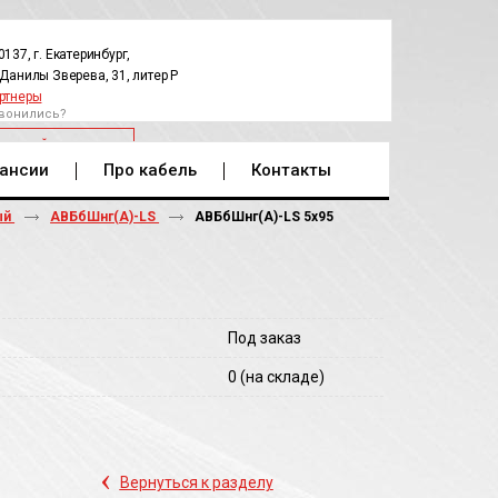
0137, г. Екатеринбург,
.Данилы Зверева, 31, литер Р
ртнеры
вонились?
РАТНЫЙ ЗВОНОК
ансии
Про кабель
Контакты
ый
АВБбШнг(А)-LS
АВБбШнг(A)-LS 5х95
Под заказ
0
(на складе)
‹
Вернуться к разделу