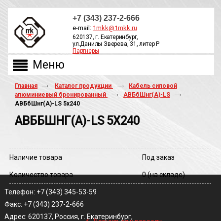
+7 (343) 237-2-666
e-mail:
1mkk@1mkk.ru
620137, г. Екатеринбург,
ул.Данилы Зверева, 31, литер Р
Партнеры
ОБРАТНЫЙ ЗВОНОК
Главная
Каталог продукции
Кабель силовой
алюминиевый бронированный
АВБбШнг(А)-LS
АВБбШнг(A)-LS 5х240
АВББШНГ(A)-LS 5Х240
Наличие товара
Под заказ
Количество товара
0
(на складе)
Телефон: +7 (343) 345-53-59
Факс: +7 (343) 237-2-666
‹
Адрес: 620137, Россия, г. Екатеринбург,