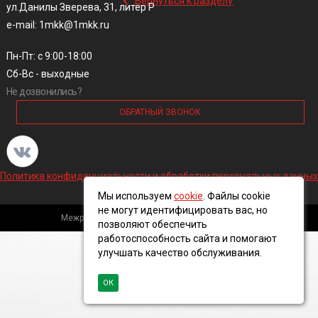
Вернуться к разделу
ул.Данилы Зверева, 31, литер Р
e-mail: 1mkk@1mkk.ru
Пн-Пт: с 9:00-18:00
Сб-Вс - выходные
Не дозвонились?
ОБРАТНЫЙ ЗВОНОК
Политика конфиденциальности и обработки персональных данных
Мы используем
cookie
. Файлы cookie
не могут идентифицировать вас, но
Межрегиональная кабельная компания, 2016 ©
позволяют обеспечить
работоспособность сайта и помогают
улучшать качество обслуживания.
ОК