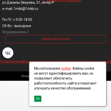
Вернуться к разделу
ул.Данилы Зверева, 31, литер Р
e-mail: 1mkk@1mkk.ru
Пн-Пт: с 9:00-18:00
Сб-Вс - выходные
Не дозвонились?
ОБРАТНЫЙ ЗВОНОК
Политика конфиденциальности и обработки персональных данных
Мы используем
cookie
. Файлы cookie
не могут идентифицировать вас, но
Межрегиональная кабельная компания, 2016 ©
позволяют обеспечить
работоспособность сайта и помогают
улучшать качество обслуживания.
ОК