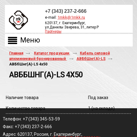
+7 (343) 237-2-666
e-mail:
1mkk@1mkk.ru
620137, г. Екатеринбург,
ул.Данилы Зверева, 31, литер Р
Партнеры
ОБРАТНЫЙ ЗВОНОК
Главная
Каталог продукции
Кабель силовой
алюминиевый бронированный
АВБбШнг(А)-LS
АВБбШнг(A)-LS 4х50
АВББШНГ(A)-LS 4Х50
Наличие товара
Под заказ
Количество товара
1
(на складе)
Телефон: +7 (343) 345-53-59
Факс: +7 (343) 237-2-666
‹
Адрес: 620137, Россия, г. Екатеринбург,