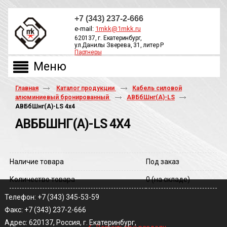
+7 (343) 237-2-666
e-mail:
1mkk@1mkk.ru
620137, г. Екатеринбург,
ул.Данилы Зверева, 31, литер Р
Партнеры
ОБРАТНЫЙ ЗВОНОК
Главная
Каталог продукции
Кабель силовой
алюминиевый бронированный
АВБбШнг(А)-LS
АВБбШнг(A)-LS 4х4
АВББШНГ(A)-LS 4Х4
Наличие товара
Под заказ
Количество товара
0
(на складе)
Телефон: +7 (343) 345-53-59
Факс: +7 (343) 237-2-666
‹
Адрес: 620137, Россия, г. Екатеринбург,