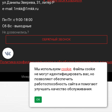
Вернуться к разделу
ул.Данилы Зверева, 31, литер Р
e-mail: 1mkk@1mkk.ru
Пн-Пт: с 9:00-18:00
Сб-Вс - выходные
Не дозвонились?
ОБРАТНЫЙ ЗВОНОК
Политика конфиденциальности и обработки персональных данных
Мы используем
cookie
. Файлы cookie
не могут идентифицировать вас, но
Межрегиональная кабельная компания, 2016 ©
позволяют обеспечить
работоспособность сайта и помогают
улучшать качество обслуживания.
ОК