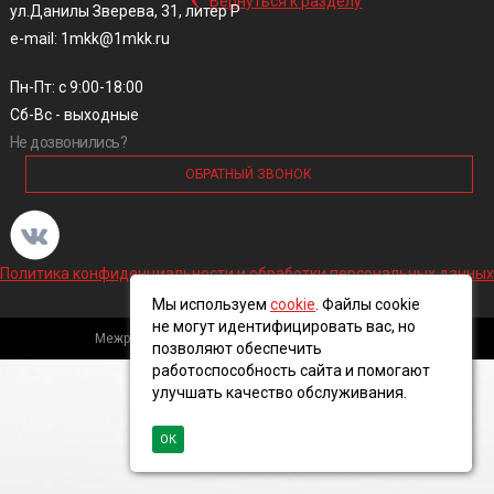
Вернуться к разделу
ул.Данилы Зверева, 31, литер Р
e-mail: 1mkk@1mkk.ru
Пн-Пт: с 9:00-18:00
Сб-Вс - выходные
Не дозвонились?
ОБРАТНЫЙ ЗВОНОК
Политика конфиденциальности и обработки персональных данных
Мы используем
cookie
. Файлы cookie
не могут идентифицировать вас, но
Межрегиональная кабельная компания, 2016 ©
позволяют обеспечить
работоспособность сайта и помогают
улучшать качество обслуживания.
ОК