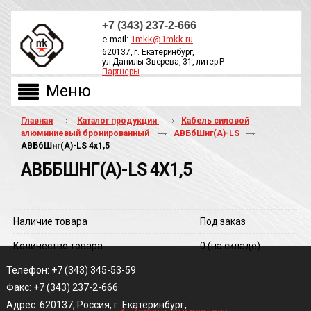
+7 (343) 237-2-666
e-mail:
1mkk@1mkk.ru
620137, г. Екатеринбург,
ул.Данилы Зверева, 31, литер Р
Партнеры
ОБРАТНЫЙ ЗВОНОК
Главная
Каталог продукции
Кабель силовой
алюминиевый бронированный
АВБбШнг(А)-LS
АВБбШнг(A)-LS 4х1,5
АВББШНГ(A)-LS 4Х1,5
Наличие товара
Под заказ
Количество товара
0
(на складе)
Телефон: +7 (343) 345-53-59
Факс: +7 (343) 237-2-666
‹
Адрес: 620137, Россия, г. Екатеринбург,