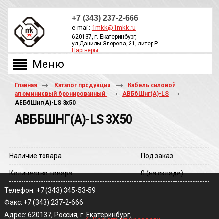
+7 (343) 237-2-666
e-mail:
1mkk@1mkk.ru
620137, г. Екатеринбург,
ул.Данилы Зверева, 31, литер Р
Партнеры
ОБРАТНЫЙ ЗВОНОК
Главная
Каталог продукции
Кабель силовой
алюминиевый бронированный
АВБбШнг(А)-LS
АВБбШнг(A)-LS 3х50
АВББШНГ(A)-LS 3Х50
Наличие товара
Под заказ
Количество товара
0
(на складе)
Телефон: +7 (343) 345-53-59
Факс: +7 (343) 237-2-666
‹
Адрес: 620137, Россия, г. Екатеринбург,