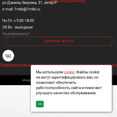
Вернуться к разделу
ул.Данилы Зверева, 31, литер Р
e-mail: 1mkk@1mkk.ru
Пн-Пт: с 9:00-18:00
Сб-Вс - выходные
Не дозвонились?
ОБРАТНЫЙ ЗВОНОК
Политика конфиденциальности и обработки персональных данных
Мы используем
cookie
. Файлы cookie
не могут идентифицировать вас, но
Межрегиональная кабельная компания, 2016 ©
позволяют обеспечить
работоспособность сайта и помогают
улучшать качество обслуживания.
ОК