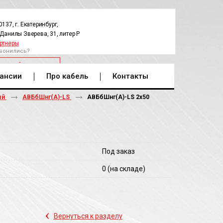
0137, г. Екатеринбург,
.Данилы Зверева, 31, литер Р
ртнеры
вонились?
РАТНЫЙ ЗВОНОК
ансии
Про кабель
Контакты
ый
АВБбШнг(А)-LS
АВБбШнг(A)-LS 2х50
Под заказ
0
(на складе)
‹
Вернуться к разделу