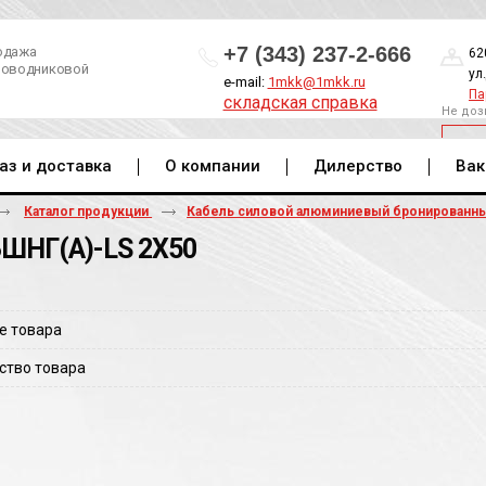
+7 (343) 237-2-666
одажа
62
роводниковой
ул
e-mail:
1mkk@1mkk.ru
Па
складская справка
Не доз
ОБ
аз и доставка
О компании
Дилерство
Вак
Каталог продукции
Кабель силовой алюминиевый бронированн
ШНГ(A)-LS 2Х50
е товара
ство товара