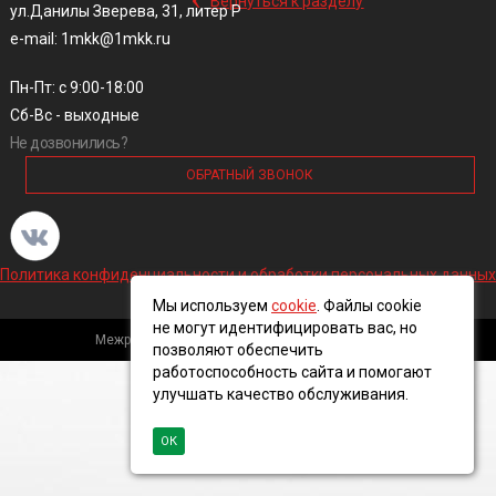
Вернуться к разделу
ул.Данилы Зверева, 31, литер Р
e-mail: 1mkk@1mkk.ru
Пн-Пт: с 9:00-18:00
Сб-Вс - выходные
Не дозвонились?
ОБРАТНЫЙ ЗВОНОК
Политика конфиденциальности и обработки персональных данных
Мы используем
cookie
. Файлы cookie
не могут идентифицировать вас, но
Межрегиональная кабельная компания, 2016 ©
позволяют обеспечить
работоспособность сайта и помогают
улучшать качество обслуживания.
ОК