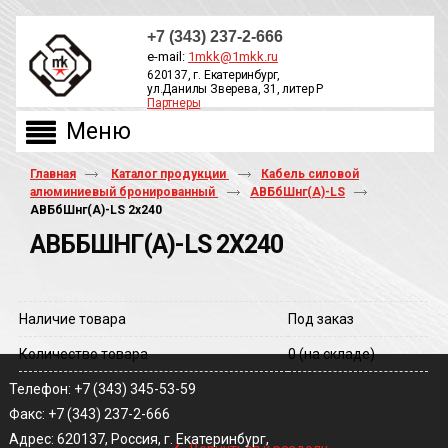
+7 (343) 237-2-666
e-mail:
1mkk@1mkk.ru
620137, г. Екатеринбург,
ул.Данилы Зверева, 31, литер Р
Партнеры
ОБРАТНЫЙ ЗВОНОК
Главная
Каталог продукции
Кабель силовой
алюминиевый бронированный
АВБбШнг(А)-LS
АВБбШнг(A)-LS 2х240
АВББШНГ(A)-LS 2Х240
Наличие товара
Под заказ
Количество товара
0
(на складе)
Телефон: +7 (343) 345-53-59
Факс: +7 (343) 237-2-666
‹
Адрес: 620137, Россия, г. Екатеринбург,