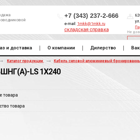
+7 (343) 237-2-666
одажа
62
роводниковой
ул
e-mail:
1mkk@1mkk.ru
Па
складская справка
Не доз
ОБ
аз и доставка
О компании
Дилерство
Вак
Каталог продукции
Кабель силовой алюминиевый бронированн
ШНГ(A)-LS 1Х240
е товара
ство товара