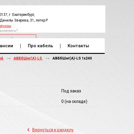
0137, г. Екатеринбург,
.Данилы Зверева, 31, литер Р
ртнеры
вонились?
РАТНЫЙ ЗВОНОК
ансии
Про кабель
Контакты
ый
АВБбШнг(А)-LS
АВБбШнг(A)-LS 1х240
Под заказ
0
(на складе)
‹
Вернуться к разделу