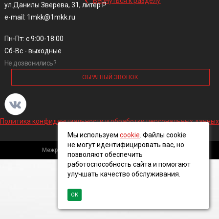
Вернуться к разделу
ул.Данилы Зверева, 31, литер Р
e-mail: 1mkk@1mkk.ru
Пн-Пт: с 9:00-18:00
Сб-Вс - выходные
Не дозвонились?
ОБРАТНЫЙ ЗВОНОК
Политика конфиденциальности и обработки персональных данных
Мы используем
cookie
. Файлы cookie
не могут идентифицировать вас, но
Межрегиональная кабельная компания, 2016 ©
позволяют обеспечить
работоспособность сайта и помогают
улучшать качество обслуживания.
ОК