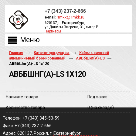
+7 (343) 237-2-666
e-mail:
1mkk@1mkk.ru
620137, г. Екатеринбург,
ул.Данилы Зверева, 31, литер Р
Партнеры
ОБРАТНЫЙ ЗВОНОК
Главная
Каталог продукции
Кабель силовой
алюминиевый бронированный
АВБбШнг(А)-LS
АВБбШнг(A)-LS 1х120
АВББШНГ(A)-LS 1Х120
Наличие товара
Под заказ
Количество товара
0
(на складе)
Телефон: +7 (343) 345-53-59
Факс: +7 (343) 237-2-666
‹
Адрес: 620137, Россия, г. Екатеринбург,