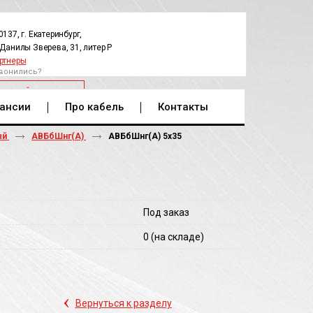
0137, г. Екатеринбург,
.Данилы Зверева, 31, литер Р
ртнеры
вонились?
РАТНЫЙ ЗВОНОК
ансии
Про кабель
Контакты
ый
АВБбШнг(А)
АВБбШнг(A) 5х35
Под заказ
0
(на складе)
‹
Вернуться к разделу