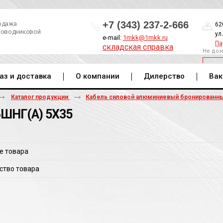
+7 (343) 237-2-666
одажа
62
роводниковой
ул
e-mail:
1mkk@1mkk.ru
Па
складская справка
Не доз
ОБ
аз и доставка
О компании
Дилерство
Вак
Каталог продукции
Кабель силовой алюминиевый бронированн
ШНГ(A) 5Х35
е товара
ство товара