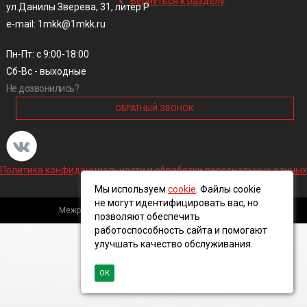
Вернуться к разделу
ул.Данилы Зверева, 31, литер Р
e-mail: 1mkk@1mkk.ru
Пн-Пт: с 9:00-18:00
Сб-Вс - выходные
Не дозвонились?
ОБРАТНЫЙ ЗВОНОК
Политика конфиденциальности и обработки персональных данных
Мы используем
cookie
. Файлы cookie
не могут идентифицировать вас, но
Межрегиональная кабельная компания, 2016 ©
позволяют обеспечить
работоспособность сайта и помогают
улучшать качество обслуживания.
ОК