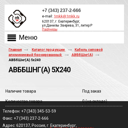
+7 (343) 237-2-666
e-mail:
1mkk@1mkk.ru
620137, г. Екатеринбург,
ул.Данилы Зверева, 31, литер Р
Партнеры
ОБРАТНЫЙ ЗВОНОК
Главная
Каталог продукции
Кабель силовой
алюминиевый бронированный
АВБбШнг(А)
АВБбШнг(A) 5х240
АВББШНГ(A) 5Х240
Наличие товара
Под заказ
Количество товара
0
(на складе)
Телефон: +7 (343) 345-53-59
Факс: +7 (343) 237-2-666
‹
Адрес: 620137, Россия, г. Екатеринбург,