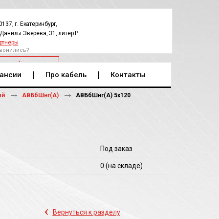
0137, г. Екатеринбург,
.Данилы Зверева, 31, литер Р
ртнеры
вонились?
РАТНЫЙ ЗВОНОК
ансии
Про кабель
Контакты
ый
АВБбШнг(А)
АВБбШнг(A) 5х120
Под заказ
0
(на складе)
‹
Вернуться к разделу