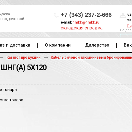
+7 (343) 237-2-666
одажа
62
роводниковой
ул
e-mail:
1mkk@1mkk.ru
Па
складская справка
Не доз
ОБ
аз и доставка
О компании
Дилерство
Вак
Каталог продукции
Кабель силовой алюминиевый бронированн
ШНГ(A) 5Х120
е товара
ство товара