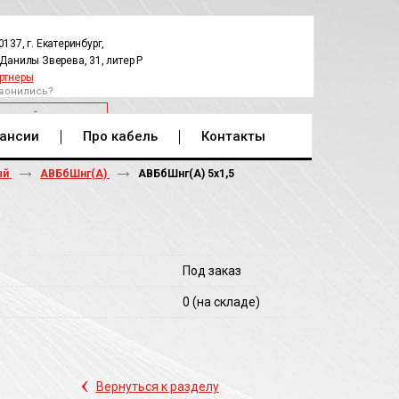
0137, г. Екатеринбург,
.Данилы Зверева, 31, литер Р
ртнеры
вонились?
РАТНЫЙ ЗВОНОК
ансии
Про кабель
Контакты
ый
АВБбШнг(А)
АВБбШнг(A) 5х1,5
Под заказ
0
(на складе)
‹
Вернуться к разделу