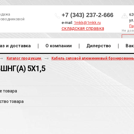
+7 (343) 237-2-666
одажа
62
роводниковой
ул
e-mail:
1mkk@1mkk.ru
Па
складская справка
Не доз
ОБ
аз и доставка
О компании
Дилерство
Вак
Каталог продукции
Кабель силовой алюминиевый бронированн
ШНГ(A) 5Х1,5
е товара
ство товара