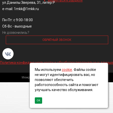
Вернуться к разделу
ул.Данилы Зверева, 31, литер Р
e-mail: 1mkk@1mkk.ru
Пн-Пт: с 9:00-18:00
Сб-Вс - выходные
Не дозвонились?
ОБРАТНЫЙ ЗВОНОК
Политика конфиденциальности и обработки персональных данных
Мы используем
cookie
. Файлы cookie
не могут идентифицировать вас, но
Межрегиональная кабельная компания, 2016 ©
позволяют обеспечить
работоспособность сайта и помогают
улучшать качество обслуживания.
ОК