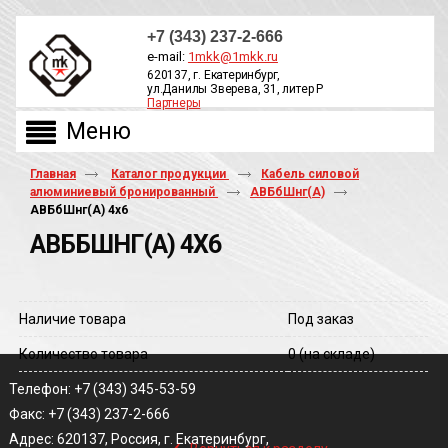
+7 (343) 237-2-666
e-mail:
1mkk@1mkk.ru
620137, г. Екатеринбург,
ул.Данилы Зверева, 31, литер Р
Партнеры
ОБРАТНЫЙ ЗВОНОК
Главная
Каталог продукции
Кабель силовой
алюминиевый бронированный
АВБбШнг(А)
АВБбШнг(A) 4х6
АВББШНГ(A) 4Х6
Наличие товара
Под заказ
Количество товара
0
(на складе)
Телефон: +7 (343) 345-53-59
Факс: +7 (343) 237-2-666
‹
Адрес: 620137, Россия, г. Екатеринбург,