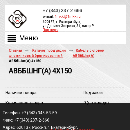
+7 (343) 237-2-666
e-mail:
1mkk@1mkk.ru
620137, г. Екатеринбург,
ул.Данилы Зверева, 31, литер Р
Партнеры
ОБРАТНЫЙ ЗВОНОК
Главная
Каталог продукции
Кабель силовой
алюминиевый бронированный
АВБбШнг(А)
АВБбШнг(A) 4х150
АВББШНГ(A) 4Х150
Наличие товара
Под заказ
Количество товара
0
(на складе)
Телефон: +7 (343) 345-53-59
Факс: +7 (343) 237-2-666
‹
Адрес: 620137, Россия, г. Екатеринбург,