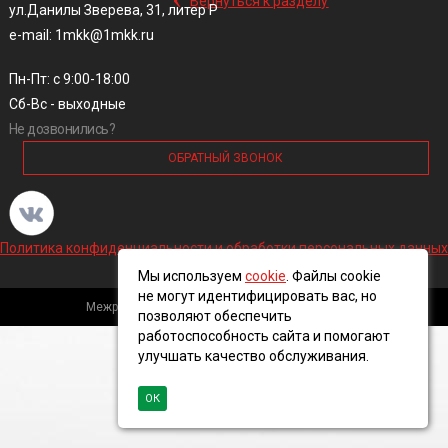
Вернуться к разделу
ул.Данилы Зверева, 31, литер Р
e-mail: 1mkk@1mkk.ru
Пн-Пт: с 9:00-18:00
Сб-Вс - выходные
Не дозвонились?
ОБРАТНЫЙ ЗВОНОК
Политика конфиденциальности и обработки персональных данных
Мы используем
cookie
. Файлы cookie
не могут идентифицировать вас, но
Межрегиональная кабельная компания, 2016 ©
позволяют обеспечить
работоспособность сайта и помогают
улучшать качество обслуживания.
ОК