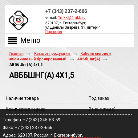
+7 (343) 237-2-666
e-mail:
1mkk@1mkk.ru
620137, г. Екатеринбург,
ул.Данилы Зверева, 31, литер Р
Партнеры
ОБРАТНЫЙ ЗВОНОК
Главная
Каталог продукции
Кабель силовой
алюминиевый бронированный
АВБбШнг(А)
АВБбШнг(A) 4х1,5
АВББШНГ(A) 4Х1,5
Наличие товара
Под заказ
Количество товара
0
(на складе)
Телефон: +7 (343) 345-53-59
Факс: +7 (343) 237-2-666
‹
Адрес: 620137, Россия, г. Екатеринбург,