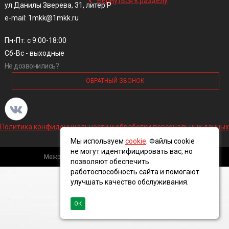
Вернуться к разделу
ул.Данилы Зверева, 31, литер Р
e-mail: 1mkk@1mkk.ru
Пн-Пт: с 9:00-18:00
Сб-Вс - выходные
Не дозвонились?
ОБРАТНЫЙ ЗВОНОК
Политика конфиденциальности и обработки персональных данных
Мы используем
cookie
. Файлы cookie
не могут идентифицировать вас, но
Межрегиональная кабельная компания, 2016 ©
позволяют обеспечить
работоспособность сайта и помогают
улучшать качество обслуживания.
ОК