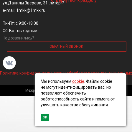
Вернуться к разделу
ул.Данилы Зверева, 31, литер Р
e-mail: 1mkk@1mkk.ru
Пн-Пт: с 9:00-18:00
Сб-Вс - выходные
Не дозвонились?
ОБРАТНЫЙ ЗВОНОК
Политика конфиденциальности и обработки персональных данных
Мы используем
cookie
. Файлы cookie
не могут идентифицировать вас, но
Межрегиональная кабельная компания, 2016 ©
позволяют обеспечить
работоспособность сайта и помогают
улучшать качество обслуживания.
ОК