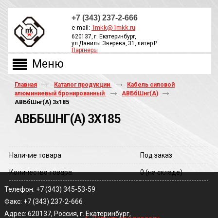
+7 (343) 237-2-666
e-mail:
1mkk@1mkk.ru
620137, г. Екатеринбург,
ул.Данилы Зверева, 31, литер Р
Партнеры
ОБРАТНЫЙ ЗВОНОК
Главная
Каталог продукции
Кабель силовой
алюминиевый бронированный
АВБбШнг(А)
АВБбШнг(A) 3х185
АВББШНГ(A) 3Х185
Наличие товара
Под заказ
Количество товара
0
(на складе)
Телефон: +7 (343) 345-53-59
Факс: +7 (343) 237-2-666
‹
Адрес: 620137, Россия, г. Екатеринбург,