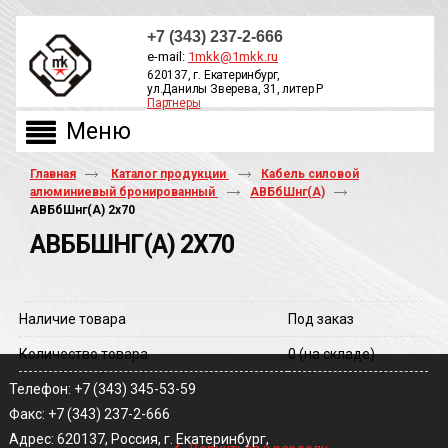
+7 (343) 237-2-666
e-mail:
1mkk@1mkk.ru
620137, г. Екатеринбург,
ул.Данилы Зверева, 31, литер Р
Партнеры
ОБРАТНЫЙ ЗВОНОК
Главная
Каталог продукции
Кабель силовой
алюминиевый бронированный
АВБбШнг(А)
АВБбШнг(A) 2х70
АВББШНГ(A) 2Х70
Наличие товара
Под заказ
Количество товара
0
(на складе)
Телефон: +7 (343) 345-53-59
Факс: +7 (343) 237-2-666
‹
Адрес: 620137, Россия, г. Екатеринбург,