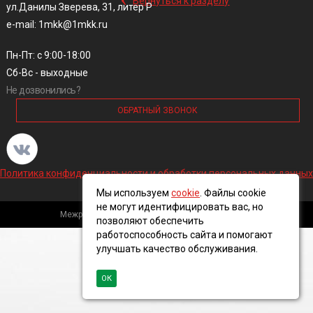
Вернуться к разделу
ул.Данилы Зверева, 31, литер Р
e-mail: 1mkk@1mkk.ru
Пн-Пт: с 9:00-18:00
Сб-Вс - выходные
Не дозвонились?
ОБРАТНЫЙ ЗВОНОК
Политика конфиденциальности и обработки персональных данных
Мы используем
cookie
. Файлы cookie
не могут идентифицировать вас, но
Межрегиональная кабельная компания, 2016 ©
позволяют обеспечить
работоспособность сайта и помогают
улучшать качество обслуживания.
ОК