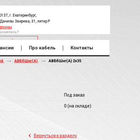
0137, г. Екатеринбург,
.Данилы Зверева, 31, литер Р
ртнеры
вонились?
РАТНЫЙ ЗВОНОК
ансии
Про кабель
Контакты
ый
АВБбШнг(А)
АВБбШнг(A) 2х35
Под заказ
0
(на складе)
‹
Вернуться к разделу