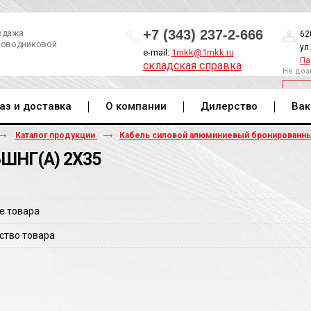
+7 (343) 237-2-666
одажа
62
роводниковой
ул
e-mail:
1mkk@1mkk.ru
Па
складская справка
Не доз
ОБ
аз и доставка
О компании
Дилерство
Вак
Каталог продукции
Кабель силовой алюминиевый бронированн
ШНГ(A) 2Х35
е товара
ство товара