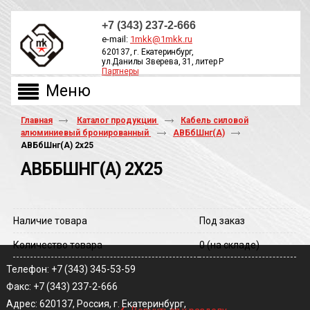
+7 (343) 237-2-666
e-mail:
1mkk@1mkk.ru
620137, г. Екатеринбург,
ул.Данилы Зверева, 31, литер Р
Партнеры
ОБРАТНЫЙ ЗВОНОК
Главная
Каталог продукции
Кабель силовой
алюминиевый бронированный
АВБбШнг(А)
АВБбШнг(A) 2х25
АВББШНГ(A) 2Х25
Наличие товара
Под заказ
Количество товара
0
(на складе)
Телефон: +7 (343) 345-53-59
Факс: +7 (343) 237-2-666
‹
Адрес: 620137, Россия, г. Екатеринбург,