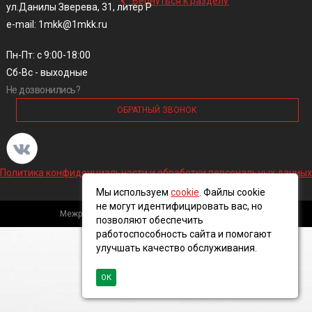
Вернуться к разделу
ул.Данилы Зверева, 31, литер Р
e-mail: 1mkk@1mkk.ru
Пн-Пт: с 9:00-18:00
Сб-Вс - выходные
Не дозвонились?
ОБРАТНЫЙ ЗВОНОК
Политика конфиденциальности и обработки персональных данных
Мы используем
cookie
. Файлы cookie
не могут идентифицировать вас, но
Межрегиональная кабельная компания, 2016 ©
позволяют обеспечить
работоспособность сайта и помогают
улучшать качество обслуживания.
ОК