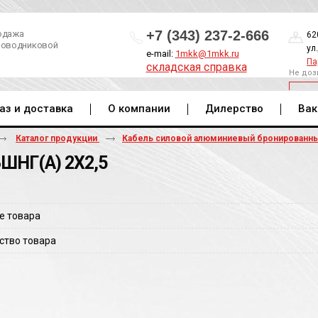
+7 (343) 237-2-666
одажа
62
роводниковой
ул
e-mail:
1mkk@1mkk.ru
Па
складская справка
Не доз
ОБ
аз и доставка
О компании
Дилерство
Вак
Каталог продукции
Кабель силовой алюминиевый бронированн
ШНГ(A) 2Х2,5
е товара
ство товара