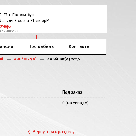
0137, г. Екатеринбург,
.Данилы Зверева, 31, литер Р
ртнеры
вонились?
РАТНЫЙ ЗВОНОК
ансии
Про кабель
Контакты
ый
АВБбШнг(А)
АВБбШнг(A) 2х2,5
Под заказ
0
(на складе)
‹
Вернуться к разделу