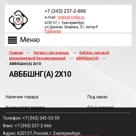
+7 (343) 237-2-666
e-mail:
1mkk@1mkk.ru
620137, г. Екатеринбург,
ул.Данилы Зверева, 31, литер Р
Партнеры
ОБРАТНЫЙ ЗВОНОК
Главная
Каталог продукции
Кабель силовой
алюминиевый бронированный
АВБбШнг(А)
АВБбШнг(A) 2х10
АВББШНГ(A) 2Х10
Наличие товара
Под заказ
Количество товара
0
(на складе)
Телефон: +7 (343) 345-53-59
Факс: +7 (343) 237-2-666
‹
Адрес: 620137, Россия, г. Екатеринбург,