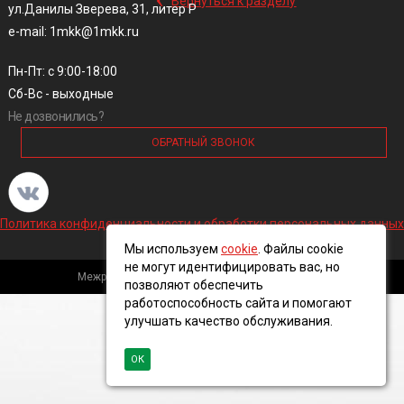
Вернуться к разделу
ул.Данилы Зверева, 31, литер Р
e-mail: 1mkk@1mkk.ru
Пн-Пт: с 9:00-18:00
Сб-Вс - выходные
Не дозвонились?
ОБРАТНЫЙ ЗВОНОК
Политика конфиденциальности и обработки персональных данных
Мы используем
cookie
. Файлы cookie
не могут идентифицировать вас, но
Межрегиональная кабельная компания, 2016 ©
позволяют обеспечить
работоспособность сайта и помогают
улучшать качество обслуживания.
ОК