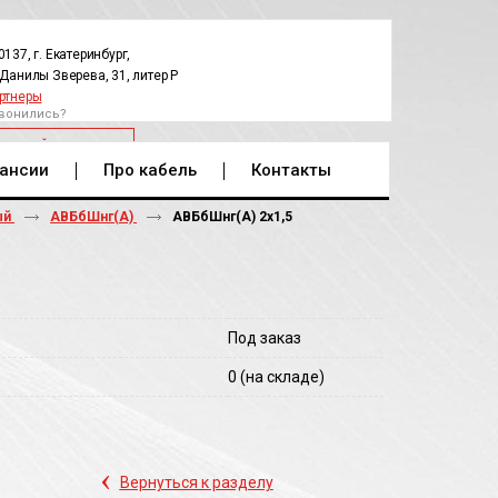
0137, г. Екатеринбург,
.Данилы Зверева, 31, литер Р
ртнеры
вонились?
РАТНЫЙ ЗВОНОК
ансии
Про кабель
Контакты
ый
АВБбШнг(А)
АВБбШнг(A) 2х1,5
Под заказ
0
(на складе)
‹
Вернуться к разделу