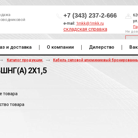
+7 (343) 237-2-666
одажа
62
роводниковой
ул
e-mail:
1mkk@1mkk.ru
Па
складская справка
Не доз
ОБ
аз и доставка
О компании
Дилерство
Вак
Каталог продукции
Кабель силовой алюминиевый бронированн
ШНГ(A) 2Х1,5
е товара
ство товара